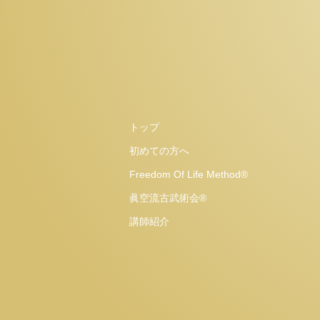
トップ
初めての方へ
Freedom Of Life Method®
眞空流古武術会®
講師紹介