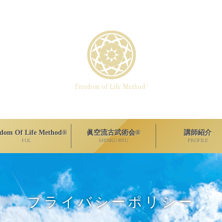
edom Of Life Method®
眞空流古武術会®
講師紹介
FOL
SHINKU-RYU
PROFILE
プライバシーポリシー