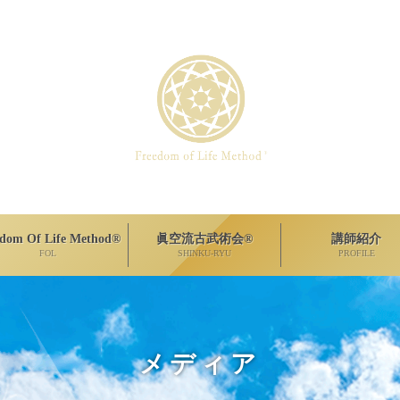
edom Of Life Method®
眞空流古武術会®
講師紹介
FOL
SHINKU-RYU
PROFILE
メディア