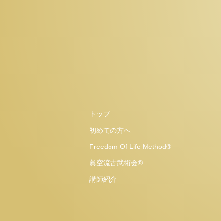
トップ
初めての方へ
Freedom Of Life Method®
眞空流古武術会®
講師紹介