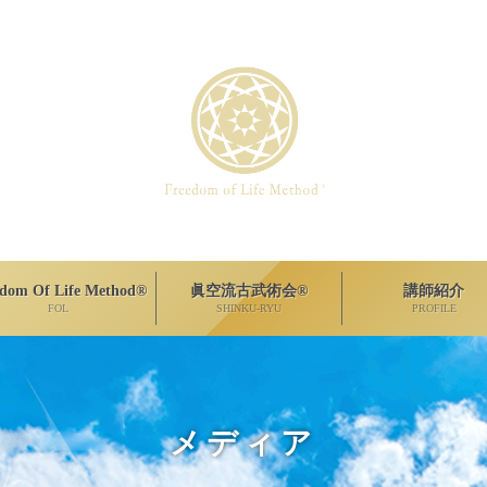
edom Of Life Method®
眞空流古武術会®
講師紹介
FOL
SHINKU-RYU
PROFILE
メディア